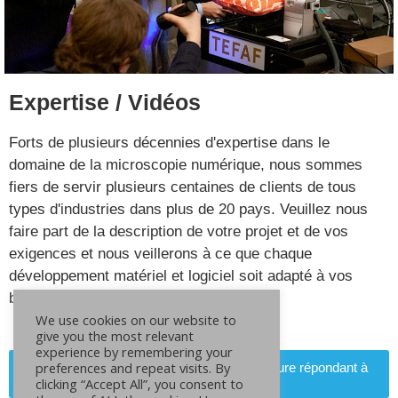
Expertise / Vidéos
Forts de plusieurs décennies d'expertise dans le
domaine de la microscopie numérique, nous sommes
fiers de servir plusieurs centaines de clients de tous
types d'industries dans plus de 20 pays. Veuillez nous
faire part de la description de votre projet et de vos
exigences et nous veillerons à ce que chaque
développement matériel et logiciel soit adapté à vos
besoins spécifiques.
We use cookies on our website to
give you the most relevant
experience by remembering your
preferences and repeat visits. By
Contactez-nous pour une solution sur mesure répondant à
vos besoins
clicking “Accept All”, you consent to